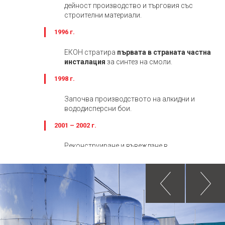
дейност производство и търговия със
строителни материали.
1996 г.
ЕКОН стратира
първата в страната частна
инсталация
за синтез на смоли.
1998 г.
Започва производството на алкидни и
вододисперсни бои.
2001 – 2002 г.
Реконструиране и въвеждане в
експлоатация на завод за производство на
изделия от пенолатекс – многозонални
пенолатексни матраци, анатомични
възглавници, пенолатекс промазан върху
текстил и анатомични стелки. Понастоящем
компанията е единственият производител в
Югоизточна Европа на пенолатексни
изделия, по технология на DUNLOP.