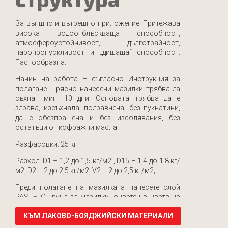
За външно и вътрешно приложение. Притежава
висока водоотблъскваща способност,
атмосфероустойчивост, дълготрайност,
паропропускливост и „дишаща“ способност.
Пастообразна.
Начин на работа – съгласно Инструкция за
полагане. Прясно нанесени мазилки трябва да
съхнат мин. 10 дни. Основата трябва да е
здрава, изсъхнала, подравнена, без пукнатини,
да е обезпрашена и без изсолявания, без
остатъци от кофражни масла.
Разфасовки: 25 кг
Разход: D1 – 1,2 до 1,5 кг/м2 , D15 – 1,4 до 1,8 кг/
м2, D2 – 2 до 2,5 кг/м2, V2 – 2 до 2,5 кг/м2;
Преди полагане на мазилката нанесете слой
PASTELO Грунд за мазилки, оцветен в цвета на
мазилката, 24 часа преди нанасянето й.
КЪМ ЛАКОВО-БОЯДЖИЙСКИ МАТЕРИАЛИ