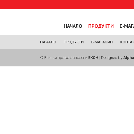
НАЧАЛО
ПРОДУКТИ
Е-МА
НАЧАЛО
ПРОДУКТИ
Е-МАГАЗИН
КОНТА
© Всички права запазени
ЕКОН
| Designed by
Alpha