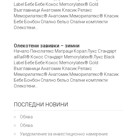
Label Бебе Бебе Кокос Memorylatex® Gold
Възглавници Анатомик Класик Релакс
Меморилатекс® Анатомик Меморилатекс® Класик
Бебе Бонбон Спално бельо Спални комплекти
Олекотени...
Олекотени завивки – зимни
Начало Пенолатекс Матраци Корал Лукс Стандарт
aiRaiR® Кокос Стандарт Memorylatex® Лукс Black
Label Бебе Бебе Кокос Memorylatex® Gold
Възглавници Анатомик Класик Релакс
Меморилатекс® Анатомик Меморилатекс® Класик
Бебе Бонбон Спално бельо Спални комплекти
Олекотени...
ПОСЛЕДНИ НОВИНИ
Обява
Обява
Уведомление за инвестиционно намерение