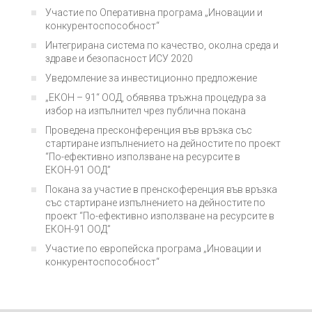
Участие по Оперативна програма „Иновации и
конкурентоспособност“
Интегрирана система по качество, околна среда и
здраве и безопасност ИСУ 2020
Уведомление за инвестиционно предложение
„ЕКОН – 91“ ООД, обявява тръжна процедура за
избор на изпълнител чрез публична покана
Проведена пресконференция във връзка със
стартиране изпълнението на дейностите по проект
“По-ефективно използване на ресурсите в
ЕКОН-91 ООД”
Покана за участие в пренскоференция във връзка
със стартиране изпълнението на дейностите по
проект “По-ефективно използване на ресурсите в
ЕКОН-91 ООД”
Участие по европейска програма „Иновации и
конкурентоспособност“