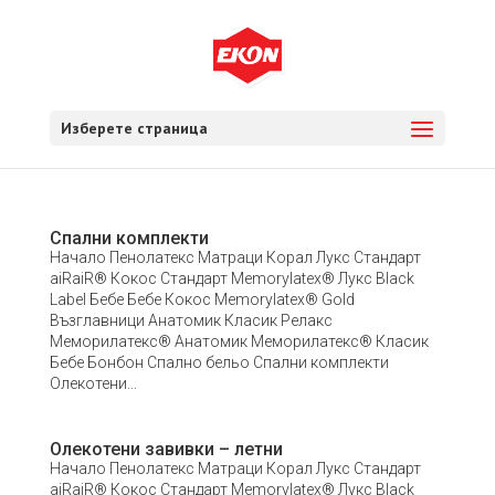
Изберете страница
Спални комплекти
Начало Пенолатекс Матраци Корал Лукс Стандарт
aiRaiR® Кокос Стандарт Memorylatex® Лукс Black
Label Бебе Бебе Кокос Memorylatex® Gold
Възглавници Анатомик Класик Релакс
Меморилатекс® Анатомик Меморилатекс® Класик
Бебе Бонбон Спално бельо Спални комплекти
Олекотени...
Олекотени завивки – летни
Начало Пенолатекс Матраци Корал Лукс Стандарт
aiRaiR® Кокос Стандарт Memorylatex® Лукс Black